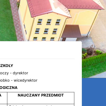
SZKOŁY
koczy - dyrektor
obko - wicedyrektor
OGICZNA
A
NAUCZANY PRZEDMIOT