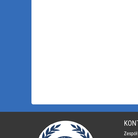
KON
Zespół