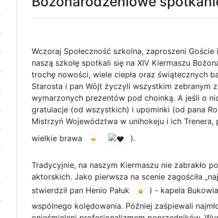
Bożonarodzeniowe spotkanie
Wczoraj Społeczność szkolna, zaproszeni Goście i
naszą szkołę spotkali się na XIV Kiermaszu Bożon
trochę nowości, wiele ciepła oraz świątecznych b
Starosta i pan Wójt życzyli wszystkim zebranym z
wymarzonych prezentów pod choinką. A jeśli o n
gratulacje (od wszystkich) i upominki (od pana Ro
Mistrzyń Województwa w unihokeju i ich Trenera, 
wielkie brawa
).
Tradycyjnie, na naszym Kiermaszu nie zabrakło po
aktorskich. Jako pierwsza na scenie zagościła „na
stwierdził pan Henio Pałuk
) - kapela Bukowi
wspólnego kolędowania. Później zaśpiewali najmło
onieśmieleni profesjonalizmem poprzedników. Wy