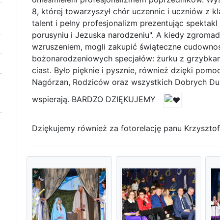
8, której towarzyszył chór uczennic i uczniów z kla
talent i pełny profesjonalizm prezentując spektakl
porusyniu i Jezuska narodzeniu". A kiedy zgromadz
wzruszeniem, mogli zakupić świąteczne cudowno
bożonarodzeniowych specjałów: żurku z grzybkam
ciast. Było pięknie i pysznie, również dzięki po
Nagórzan, Rodziców oraz wszystkich Dobrych Dus
wspierają. BARDZO DZIĘKUJEMY
Dziękujemy również za fotorelację panu Krzysztof