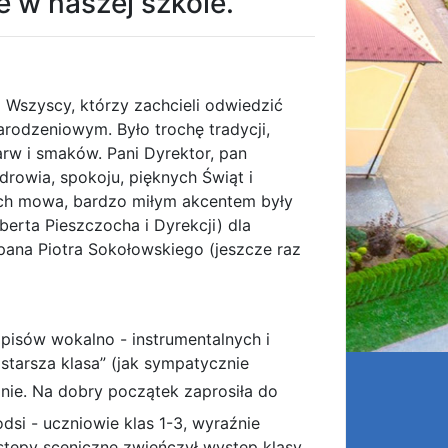
 w naszej szkole.
 Wszyscy, którzy zachcieli odwiedzić
arodzeniowym. Było trochę tradycji,
arw i smaków. Pani Dyrektor, pan
drowia, spokoju, pięknych Świąt i
ich mowa, bardzo miłym akcentem były
berta Pieszczocha i Dyrekcji) dla
pana Piotra Sokołowskiego (jeszcze raz
pisów wokalno - instrumentalnych i
jstarsza klasa” (jak sympatycznie
anie. Na dobry początek zaprosiła do
dsi - uczniowie klas 1-3, wyraźnie
stępy sceniczne zwieńczył występ klasy