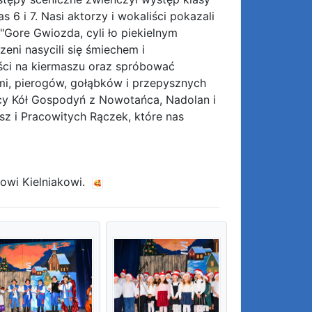
s 6 i 7. Nasi aktorzy i wokaliści pokazali
 "Gore Gwiozda, cyli ło piekielnym
eni nasycili się śmiechem i
ści na kiermaszu oraz spróbować
i, pierogów, gołąbków i przepysznych
mocy Kół Gospodyń z Nowotańca, Nadolan i
z i Pracowitych Rączek, które nas
owi Kielniakowi.